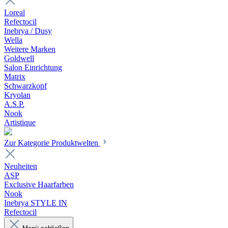
Loreal
Refectocil
Inebrya / Dusy
Wella
Weitere Marken
Goldwell
Salon Einrichtung
Matrix
Schwarzkopf
Kryolan
A.S.P.
Nook
Artistique
Zur Kategorie Produktwelten
Neuheiten
ASP
Exclusive Haarfarben
Nook
Inebrya STYLE IN
Refectocil