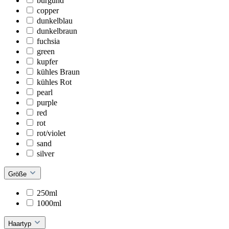
burgund
copper
dunkelblau
dunkelbraun
fuchsia
green
kupfer
kühles Braun
kühles Rot
pearl
purple
red
rot
rot/violet
sand
silver
Größe
250ml
1000ml
Haartyp