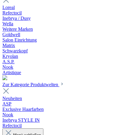
Loreal
Refectocil
Inebrya / Dusy
Wella
Weitere Marken
Goldwell
Salon Einrichtung
Matrix
Schwarzkopf
Kryolan
A.S.P.
Nook
Artistique
Zur Kategorie Produktwelten
Neuheiten
ASP
Exclusive Haarfarben
Nook
Inebrya STYLE IN
Refectocil