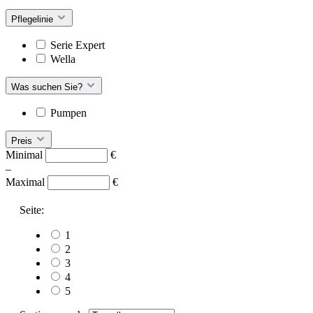
Pflegelinie
Serie Expert
Wella
Was suchen Sie?
Pumpen
Preis
Minimal
€
–
Maximal
€
Seite:
1
2
3
4
5