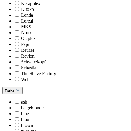
Keraphlex
Kitoko
Londa
Loreal
MKS
Nook
Olaplex
Papill
Reuzel
Revlon
Schwarzkopf
Sebastian
The Shave Factory
Wella
Farbe
ash
beigeblonde
blue
braun
brown