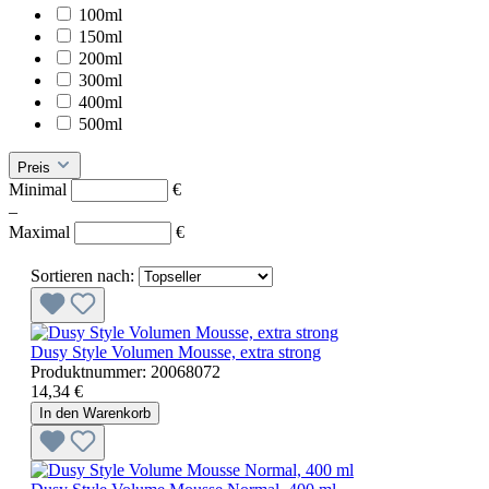
100ml
150ml
200ml
300ml
400ml
500ml
Preis
Minimal
€
–
Maximal
€
Sortieren nach:
Dusy Style Volumen Mousse, extra strong
Produktnummer:
20068072
14,34 €
In den Warenkorb