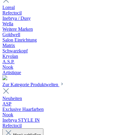
Loreal
Refectocil
Inebrya / Dusy
Wella
Weitere Marken
Goldwell
Salon Einrichtung
Matrix
Schwarzkopf
Kryolan
A.S.P.
Nook
Artistique
Zur Kategorie Produktwelten
Neuheiten
ASP
Exclusive Haarfarben
Nook
Inebrya STYLE IN
Refectocil