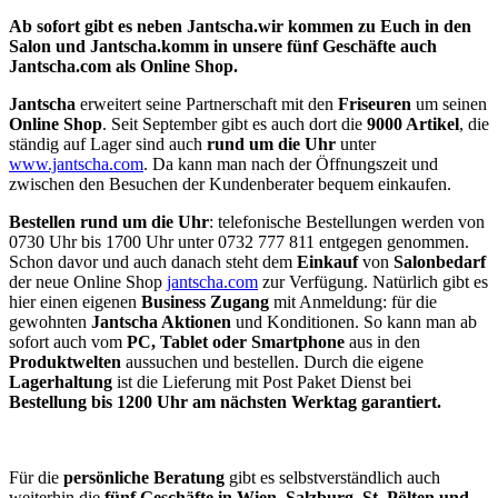
Ab sofort gibt es neben Jantscha.wir kommen zu Euch in den
Salon und Jantscha.komm in unsere fünf Geschäfte auch
Jantscha.com als Online Shop.
Jantscha
erweitert seine Partnerschaft mit den
Friseuren
um seinen
Online Shop
. Seit September gibt es auch dort die
9000 Artikel
, die
ständig auf Lager sind auch
rund um die Uhr
unter
www.jantscha.com
. Da kann man nach der Öffnungszeit und
zwischen den Besuchen der Kundenberater bequem einkaufen.
Bestellen rund um die Uhr
: telefonische Bestellungen werden von
0730 Uhr bis 1700 Uhr unter 0732 777 811 entgegen genommen.
Schon davor und auch danach steht dem
Einkauf
von
Salonbedarf
der neue Online Shop
jantscha.com
zur Verfügung. Natürlich gibt es
hier einen eigenen
Business Zugang
mit Anmeldung: für die
gewohnten
Jantscha Aktionen
und Konditionen. So kann man ab
sofort auch vom
PC, Tablet oder Smartphone
aus in den
Produktwelten
aussuchen und bestellen. Durch die eigene
Lagerhaltung
ist die Lieferung mit Post Paket Dienst bei
Bestellung bis 1200 Uhr am nächsten Werktag garantiert.
Für die
persönliche Beratung
gibt es selbstverständlich auch
weiterhin die
fünf Geschäfte in Wien, Salzburg, St. Pölten und