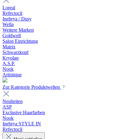
Loreal
Refectocil
Inebrya / Dusy
Wella
Weitere Marken
Goldwell
Salon Einrichtung
Matrix
Schwarzkopf
Kryolan
A.S.P.
Nook
Artistique
Zur Kategorie Produktwelten
Neuheiten
ASP
Exclusive Haarfarben
Nook
Inebrya STYLE IN
Refectocil