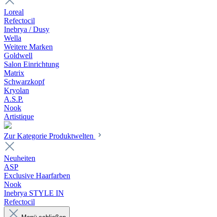
Loreal
Refectocil
Inebrya / Dusy
Wella
Weitere Marken
Goldwell
Salon Einrichtung
Matrix
Schwarzkopf
Kryolan
A.S.P.
Nook
Artistique
Zur Kategorie Produktwelten
Neuheiten
ASP
Exclusive Haarfarben
Nook
Inebrya STYLE IN
Refectocil