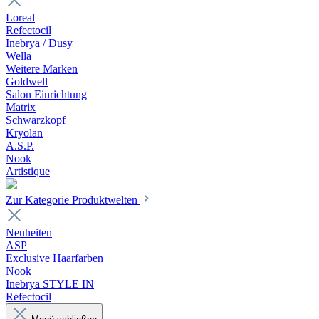
Loreal
Refectocil
Inebrya / Dusy
Wella
Weitere Marken
Goldwell
Salon Einrichtung
Matrix
Schwarzkopf
Kryolan
A.S.P.
Nook
Artistique
Zur Kategorie Produktwelten
Neuheiten
ASP
Exclusive Haarfarben
Nook
Inebrya STYLE IN
Refectocil