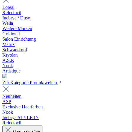
Loreal
Refectocil
Inebrya / Dusy
Wella
Weitere Marken
Goldwell
Salon Einrichtung
Matrix
Schwarzkopf
Kryolan
A.S.P.
Nook
Artistique
Zur Kategorie Produktwelten
Neuheiten
ASP
Exclusive Haarfarben
Nook
Inebrya STYLE IN
Refectocil