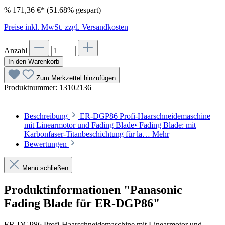
%
171,36 €*
(51.68% gespart)
Preise inkl. MwSt. zzgl. Versandkosten
Anzahl
In den Warenkorb
Zum Merkzettel hinzufügen
Produktnummer:
13102136
Beschreibung
ER-DGP86 Profi-Haarschneidemaschine
mit Linearmotor und Fading Blade• Fading Blade: mit
Karbonfaser-Titanbeschichtung für la…
Mehr
Bewertungen
Menü schließen
Produktinformationen "Panasonic
Fading Blade für ER-DGP86"
ER-DGP86 Profi-Haarschneidemaschine mit Linearmotor und