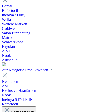
Loreal
Refectocil
Inebrya / Dusy
Wella
Weitere Marken
Goldwell
Salon Einrichtung
Matrix
Schwarzkopf
Kryolan
A.S.P.
Nook
Artistique
Zur Kategorie Produktwelten
Neuheiten
ASP
Exclusive Haarfarben
Nook
Inebrya STYLE IN
Refectocil