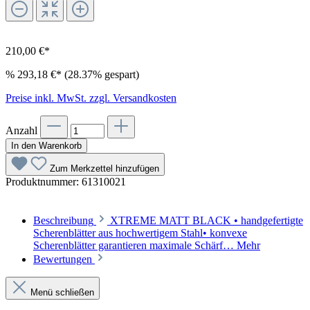
210,00 €*
%
293,18 €*
(28.37% gespart)
Preise inkl. MwSt. zzgl. Versandkosten
Anzahl
In den Warenkorb
Zum Merkzettel hinzufügen
Produktnummer:
61310021
Beschreibung
XTREME MATT BLACK • handgefertigte
Scherenblätter aus hochwertigem Stahl• konvexe
Scherenblätter garantieren maximale Schärf…
Mehr
Bewertungen
Menü schließen