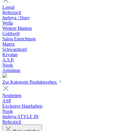
Loreal
Refectocil
Inebrya / Dusy
Wella
Weitere Marken
Goldwell
Salon Einrichtung
Matrix
Schwarzkopf
Kryolan
A.S.P.
Nook
Artistique
Zur Kategorie Produktwelten
Neuheiten
ASP
Exclusive Haarfarben
Nook
Inebrya STYLE IN
Refectocil