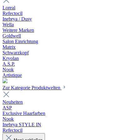
Loreal
Refectocil
Inebrya / Dusy
Wella
Weitere Marken
Goldwell
Salon Einrichtung
Matrix
Schwarzkopf
Kryolan
A.S.P.
Nook
Artistique
Zur Kategorie Produktwelten
Neuheiten
ASP
Exclusive Haarfarben
Nook
Inebrya STYLE IN
Refectocil