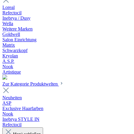
Loreal
Refectocil
Inebrya / Dusy
Wella
Weitere Marken
Goldwell
Salon Einrichtung
Matrix
Schwarzkopf
Kryolan
A.S.P.
Nook
Artistique
Zur Kategorie Produktwelten
Neuheiten
ASP
Exclusive Haarfarben
Nook
Inebrya STYLE IN
Refectocil