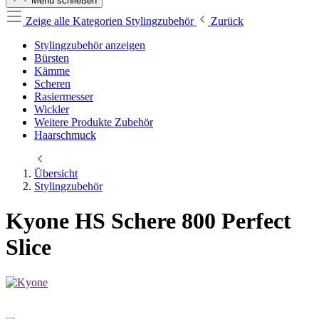
Menü schließen
Zeige alle Kategorien
Stylingzubehör
Zurück
Stylingzubehör anzeigen
Bürsten
Kämme
Scheren
Rasiermesser
Wickler
Weitere Produkte Zubehör
Haarschmuck
Übersicht
Stylingzubehör
Kyone HS Schere 800 Perfect
Slice