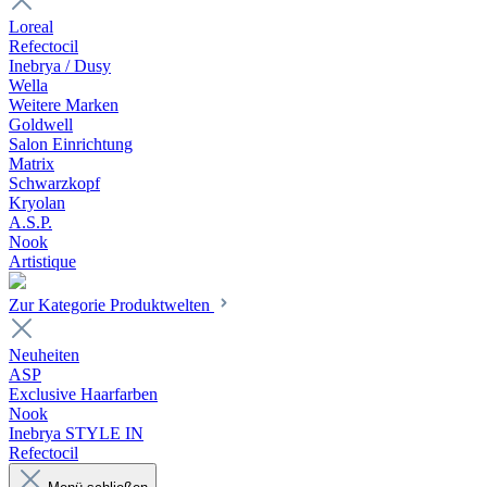
Loreal
Refectocil
Inebrya / Dusy
Wella
Weitere Marken
Goldwell
Salon Einrichtung
Matrix
Schwarzkopf
Kryolan
A.S.P.
Nook
Artistique
Zur Kategorie Produktwelten
Neuheiten
ASP
Exclusive Haarfarben
Nook
Inebrya STYLE IN
Refectocil