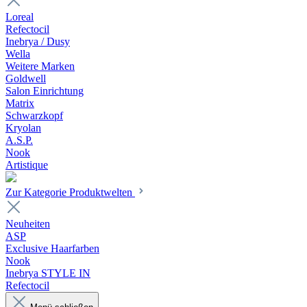
Loreal
Refectocil
Inebrya / Dusy
Wella
Weitere Marken
Goldwell
Salon Einrichtung
Matrix
Schwarzkopf
Kryolan
A.S.P.
Nook
Artistique
Zur Kategorie Produktwelten
Neuheiten
ASP
Exclusive Haarfarben
Nook
Inebrya STYLE IN
Refectocil