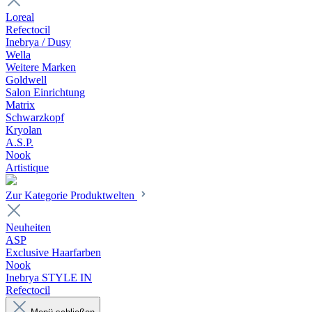
Loreal
Refectocil
Inebrya / Dusy
Wella
Weitere Marken
Goldwell
Salon Einrichtung
Matrix
Schwarzkopf
Kryolan
A.S.P.
Nook
Artistique
Zur Kategorie Produktwelten
Neuheiten
ASP
Exclusive Haarfarben
Nook
Inebrya STYLE IN
Refectocil