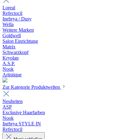
Loreal
Refectocil
Inebrya / Dusy
Wella
Weitere Marken
Goldwell
Salon Einrichtung
Matrix
Schwarzkopf
Kryolan
A.S.P.
Nook
Artistique
Zur Kategorie Produktwelten
Neuheiten
ASP
Exclusive Haarfarben
Nook
Inebrya STYLE IN
Refectocil