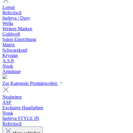
Loreal
Refectocil
Inebrya / Dusy
Wella
Weitere Marken
Goldwell
Salon Einrichtung
Matrix
Schwarzkopf
Kryolan
A.S.P.
Nook
Artistique
Zur Kategorie Produktwelten
Neuheiten
ASP
Exclusive Haarfarben
Nook
Inebrya STYLE IN
Refectocil