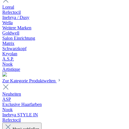
Loreal
Refectocil
Inebrya / Dusy
Wella
Weitere Marken
Goldwell
Salon Einrichtung
Matrix
Schwarzkopf
Kryolan
A.S.P.
Nook
Artistique
Zur Kategorie Produktwelten
Neuheiten
ASP
Exclusive Haarfarben
Nook
Inebrya STYLE IN
Refectocil