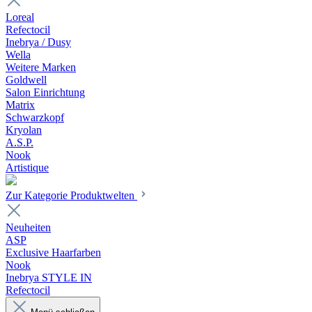
Loreal
Refectocil
Inebrya / Dusy
Wella
Weitere Marken
Goldwell
Salon Einrichtung
Matrix
Schwarzkopf
Kryolan
A.S.P.
Nook
Artistique
Zur Kategorie Produktwelten
Neuheiten
ASP
Exclusive Haarfarben
Nook
Inebrya STYLE IN
Refectocil