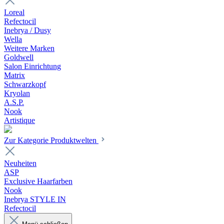
Loreal
Refectocil
Inebrya / Dusy
Wella
Weitere Marken
Goldwell
Salon Einrichtung
Matrix
Schwarzkopf
Kryolan
A.S.P.
Nook
Artistique
Zur Kategorie Produktwelten
Neuheiten
ASP
Exclusive Haarfarben
Nook
Inebrya STYLE IN
Refectocil