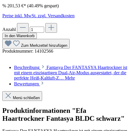
%
201,53 €*
(40.49% gespart)
Preise inkl. MwSt. zzgl. Versandkosten
Anzahl
In den Warenkorb
Zum Merkzettel hinzufügen
Produktnummer:
14102566
Beschreibung
Fantasya Der FANTASYA Haartrockner ist
mit einem einzigartigen Dual-Air-Modus ausgestattet, der die
perfekte Heiß-Kaltluft-Z…
Mehr
Bewertungen
Menü schließen
Produktinformationen "Efa
Haartrockner Fantasya BLDC schwarz"
Fantasya Der FANTASYA Haartrockner ist mit einem einzigartigen