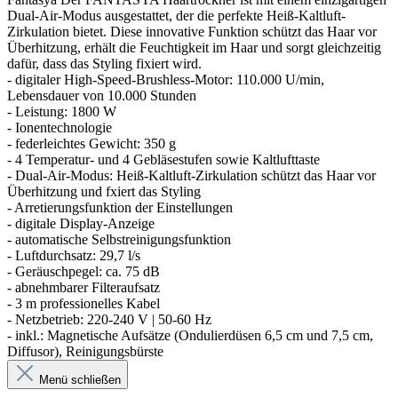
Dual-Air-Modus ausgestattet, der die perfekte Heiß-Kaltluft-
Zirkulation bietet. Diese innovative Funktion schützt das Haar vor
Überhitzung, erhält die Feuchtigkeit im Haar und sorgt gleichzeitig
dafür, dass das Styling fixiert wird.
- digitaler High-Speed-Brushless-Motor: 110.000 U/min,
Lebensdauer von 10.000 Stunden
- Leistung: 1800 W
- Ionentechnologie
- federleichtes Gewicht: 350 g
- 4 Temperatur- und 4 Gebläsestufen sowie Kaltlufttaste
- Dual-Air-Modus: Heiß-Kaltluft-Zirkulation schützt das Haar vor
Überhitzung und fxiert das Styling
- Arretierungsfunktion der Einstellungen
- digitale Display-Anzeige
- automatische Selbstreinigungsfunktion
- Luftdurchsatz: 29,7 l/s
- Geräuschpegel: ca. 75 dB
- abnehmbarer Filteraufsatz
- 3 m professionelles Kabel
- Netzbetrieb: 220-240 V | 50-60 Hz
- inkl.: Magnetische Aufsätze (Ondulierdüsen 6,5 cm und 7,5 cm,
Diffusor), Reinigungsbürste
Menü schließen