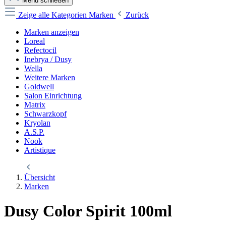
Menü schließen
Zeige alle Kategorien
Marken
Zurück
Marken anzeigen
Loreal
Refectocil
Inebrya / Dusy
Wella
Weitere Marken
Goldwell
Salon Einrichtung
Matrix
Schwarzkopf
Kryolan
A.S.P.
Nook
Artistique
Übersicht
Marken
Dusy Color Spirit 100ml