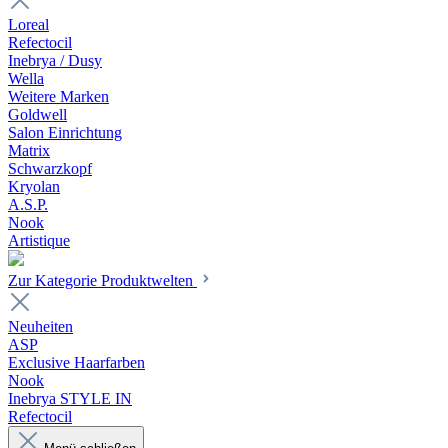
Loreal
Refectocil
Inebrya / Dusy
Wella
Weitere Marken
Goldwell
Salon Einrichtung
Matrix
Schwarzkopf
Kryolan
A.S.P.
Nook
Artistique
Zur Kategorie Produktwelten
Neuheiten
ASP
Exclusive Haarfarben
Nook
Inebrya STYLE IN
Refectocil