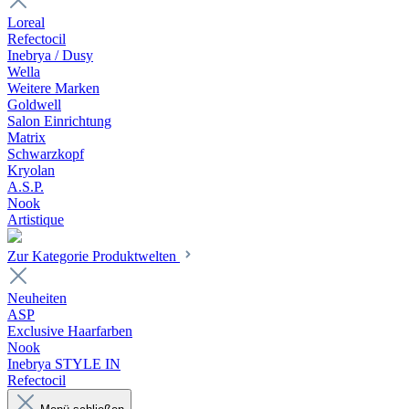
Loreal
Refectocil
Inebrya / Dusy
Wella
Weitere Marken
Goldwell
Salon Einrichtung
Matrix
Schwarzkopf
Kryolan
A.S.P.
Nook
Artistique
Zur Kategorie Produktwelten
Neuheiten
ASP
Exclusive Haarfarben
Nook
Inebrya STYLE IN
Refectocil