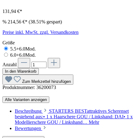
131,94 €*
%
214,56 €*
(38.51% gespart)
Preise inkl. MwSt. zzgl. Versandkosten
Größe
5.5+6.0Mod.
6.0+6.0Mod.
Anzahl
In den Warenkorb
Zum Merkzettel hinzufügen
Produktnummer:
36200073
Alle Varianten anzeigen
Beschreibung
STARTERS BESTattraktives Scherenset
bestehend aus:• 1 x Haarschere GOU / Linkshand: DAI• 1 x
Modellierschere GOU / Linkshand…
Mehr
Bewertungen