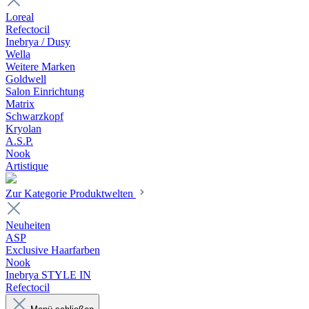
Loreal
Refectocil
Inebrya / Dusy
Wella
Weitere Marken
Goldwell
Salon Einrichtung
Matrix
Schwarzkopf
Kryolan
A.S.P.
Nook
Artistique
Zur Kategorie Produktwelten
Neuheiten
ASP
Exclusive Haarfarben
Nook
Inebrya STYLE IN
Refectocil