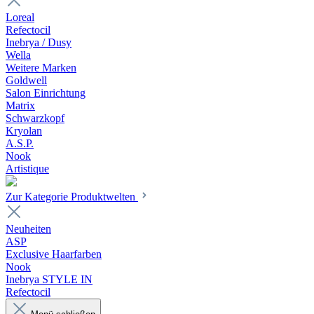
Loreal
Refectocil
Inebrya / Dusy
Wella
Weitere Marken
Goldwell
Salon Einrichtung
Matrix
Schwarzkopf
Kryolan
A.S.P.
Nook
Artistique
Zur Kategorie Produktwelten
Neuheiten
ASP
Exclusive Haarfarben
Nook
Inebrya STYLE IN
Refectocil