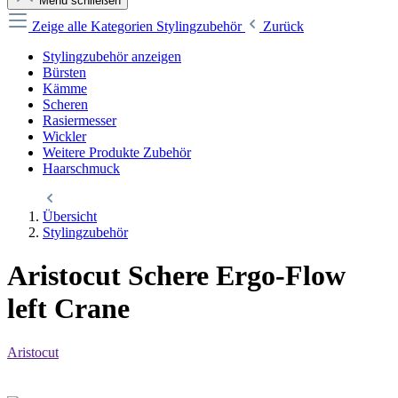
Menü schließen
Zeige alle Kategorien
Stylingzubehör
Zurück
Stylingzubehör anzeigen
Bürsten
Kämme
Scheren
Rasiermesser
Wickler
Weitere Produkte Zubehör
Haarschmuck
Übersicht
Stylingzubehör
Aristocut Schere Ergo-Flow
left Crane
Aristocut