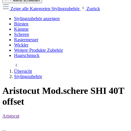
Menü schließen
Zeige alle Kategorien
Stylingzubehör
Zurück
Stylingzubehör anzeigen
Bürsten
Kämme
Scheren
Rasiermesser
Wickler
Weitere Produkte Zubehör
Haarschmuck
Übersicht
Stylingzubehör
Aristocut Mod.schere SHI 40T
offset
Aristocut