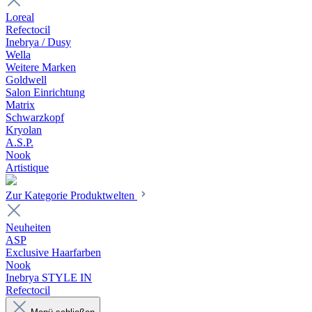
Loreal
Refectocil
Inebrya / Dusy
Wella
Weitere Marken
Goldwell
Salon Einrichtung
Matrix
Schwarzkopf
Kryolan
A.S.P.
Nook
Artistique
Zur Kategorie Produktwelten
Neuheiten
ASP
Exclusive Haarfarben
Nook
Inebrya STYLE IN
Refectocil