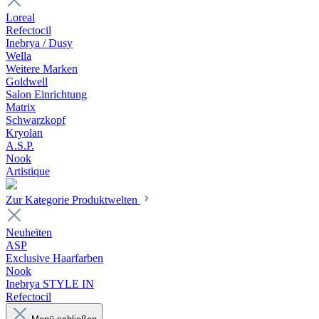
Loreal
Refectocil
Inebrya / Dusy
Wella
Weitere Marken
Goldwell
Salon Einrichtung
Matrix
Schwarzkopf
Kryolan
A.S.P.
Nook
Artistique
Zur Kategorie Produktwelten
Neuheiten
ASP
Exclusive Haarfarben
Nook
Inebrya STYLE IN
Refectocil