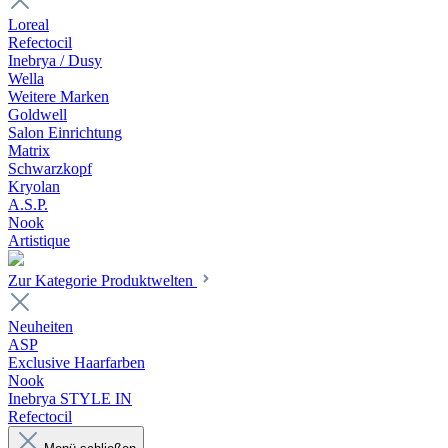
Loreal
Refectocil
Inebrya / Dusy
Wella
Weitere Marken
Goldwell
Salon Einrichtung
Matrix
Schwarzkopf
Kryolan
A.S.P.
Nook
Artistique
Zur Kategorie Produktwelten
Neuheiten
ASP
Exclusive Haarfarben
Nook
Inebrya STYLE IN
Refectocil