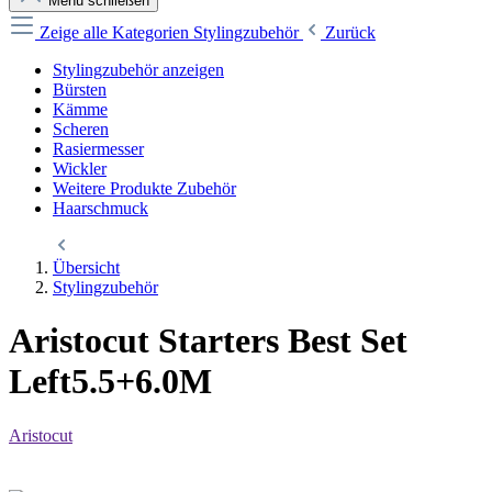
Menü schließen
Zeige alle Kategorien
Stylingzubehör
Zurück
Stylingzubehör anzeigen
Bürsten
Kämme
Scheren
Rasiermesser
Wickler
Weitere Produkte Zubehör
Haarschmuck
Übersicht
Stylingzubehör
Aristocut Starters Best Set
Left5.5+6.0M
Aristocut