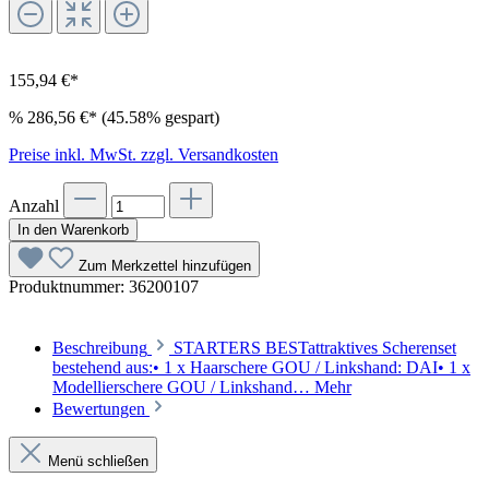
155,94 €*
%
286,56 €*
(45.58% gespart)
Preise inkl. MwSt. zzgl. Versandkosten
Anzahl
In den Warenkorb
Zum Merkzettel hinzufügen
Produktnummer:
36200107
Beschreibung
STARTERS BESTattraktives Scherenset
bestehend aus:• 1 x Haarschere GOU / Linkshand: DAI• 1 x
Modellierschere GOU / Linkshand…
Mehr
Bewertungen
Menü schließen