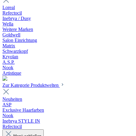
Loreal
Refectocil
Inebrya / Dusy
Wella
Weitere Marken
Goldwell
Salon Einrichtung
Matrix
Schwarzkopf
Kryolan
A.S.P.
Nook
Artistique
Zur Kategorie Produktwelten
Neuheiten
ASP
Exclusive Haarfarben
Nook
Inebrya STYLE IN
Refectocil